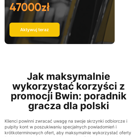
47000zł
Aktywuj teraz
Jak maksymalnie
wykorzystać korzyści z
promocji Bwin: poradnik
gracza dla polski
Klienci powinni zwracać uwagę na swoje skrzynki odbiorcze i
pulpity kont w poszukiwaniu specjalnych powiadomień i
krótkoterminowych ofert, aby maksymalnie wykorzystać oferty