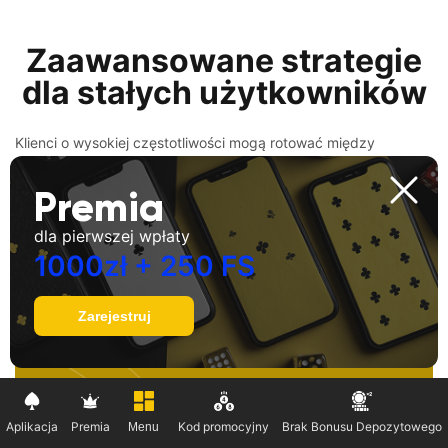
Zaawansowane strategie
dla stałych użytkowników
Klienci o wysokiej częstotliwości mogą rotować między
sekcjami kasyna, przeznaczając czas gry na kwalifikujące się
automaty i polecane gry stołowe. Bwin śledzi aktywność
Premia
użytkowników, czasami wydając ukierunkowane zachęty dla
stałych klientów, którzy wykazują zróżnicowane wzorce gry。
dla pierwszej wpłaty
Uzupełnianie ankiet lub formularzy opinii w platformie może
również skłaniać do dodatkowych, nieogłaszanych korzyści.
1000zł + 250 FS
Strategiczne nawyki gry zwiększają prawdopodobieństwo
otrzymania ekskluzywnych ofert zarezerwowanych dla
najbardziej aktywnych posiadaczy kont polski.
Zarejestruj
Gotowy, aby odebrać bonus
Bwin?
Aplikacja
Premia
Kod promocyjny
Brak Bonusu Depozytowego
Menu
Dołącz do kasyna Bwin już dziś i odblokuj