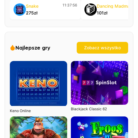
aktywacji specjalnych ofert polski
11:37:56
Snake
Dancing Madman
Wymagania dotyczące obrotu powiązane z
275zł
101zł
promocjami kasyna Bwin
Czym różnią się kody promocyjne powitalne,
doładowujące i lojalnościowe
Kraje i obszary, które mogą otrzymywać oferty
Najlepsze gry
Zobacz wszystko
kasyna Bwin
Wymagania dotyczące kwalifikowalności według
lokalizacji
Rozwiązywanie problemów z dostępem
Rozwiązywanie typowych problemów z użyciem
kodu promocyjnego Bwin
Główne przyczyny niepowodzeń aktywacji nagród
Szybkie rozwiązania problemów z nagrodami kasyna
Blackjack Classic 62
Keno Online
Bwin
Jak maksymalnie wykorzystać korzyści z promocji
Bwin: poradnik gracza dla polski