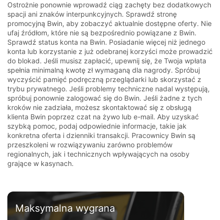
Ostrożnie ponownie wprowadź ciąg zachęty bez dodatkowych
spacji ani znaków interpunkcyjnych. Sprawdź stronę
promocyjną Bwin, aby zobaczyć aktualnie dostępne oferty. Nie
ufaj źródłom, które nie są bezpośrednio powiązane z Bwin.
Sprawdź status konta na Bwin. Posiadanie więcej niż jednego
konta lub korzystanie z już odebranej korzyści może prowadzić
do blokad. Jeśli musisz zapłacić, upewnij się, że Twoja wpłata
spełnia minimalną kwotę zł wymaganą dla nagrody. Spróbuj
wyczyścić pamięć podręczną przeglądarki lub skorzystać z
trybu prywatnego. Jeśli problemy techniczne nadal występują,
spróbuj ponownie zalogować się do Bwin. Jeśli żadne z tych
kroków nie zadziała, możesz skontaktować się z obsługą
klienta Bwin poprzez czat na żywo lub e-mail. Aby uzyskać
szybką pomoc, podaj odpowiednie informacje, takie jak
konkretna oferta i dzienniki transakcji. Pracownicy Bwin są
przeszkoleni w rozwiązywaniu zarówno problemów
regionalnych, jak i technicznych wpływających na osoby
grające w kasynach.
Maksymalna wygrana