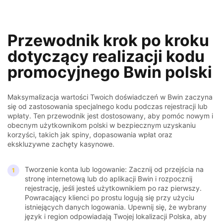
Przewodnik krok po kroku
dotyczący realizacji kodu
promocyjnego Bwin polski
Maksymalizacja wartości Twoich doświadczeń w Bwin zaczyna
się od zastosowania specjalnego kodu podczas rejestracji lub
wpłaty. Ten przewodnik jest dostosowany, aby pomóc nowym i
obecnym użytkownikom polski w bezpiecznym uzyskaniu
korzyści, takich jak spiny, dopasowania wpłat oraz
ekskluzywne zachęty kasynowe.
Tworzenie konta lub logowanie: Zacznij od przejścia na
stronę internetową lub do aplikacji Bwin i rozpocznij
rejestrację, jeśli jesteś użytkownikiem po raz pierwszy.
Powracający klienci po prostu logują się przy użyciu
istniejących danych logowania. Upewnij się, że wybrany
język i region odpowiadają Twojej lokalizacji Polska, aby