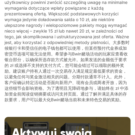
użytkownicy powinni zwrócić szczególną uwagę na minimalne
wymagania dotyczące wpłaty powiązane z każdą
prezentowaną ofertą. Większość podstawowych korzyści
wymaga jedynie doładowania salda o 10 zł, ale niektóre
ulepszone nagrody i wielopoziomowe pakiety mogą wymagać
nieco więcej – zwykle 15 zł lub nawet 20 zł, w zależności od
tego, jak skomplikowana i ustrukturyzowana jest oferta. Ważne
jest, aby korzystać z odpowiedniej metody płatności。大多数时
候银行卡和受信任的电子钱包都可以使用，但某些预付代金券或加
密货币选项可能无法使用。希望参与Bwin赌场活动的玩家应查看收
银台部分，以确保所选存款方式被允许。如果发送的金额低于要求
的 zł 或选择不支持的支付方式，您可能会错过可以领取的额外奖
励。建议账户持有人通过一次交易存入满足规定最低要求的资金，
以避免任何与奖金激活相关的问题。分期付款通常不计入。此外，
客户应确认特定活动是否面向新用户、现有会员或两者开放，因为
这些细节会影响资格。为了透明且无障碍地参与，请始终在 zł 中添
加资金前阅读促销摘要或访问支持页面。通过了解并满足具体的存
款要求，用户可以最大化Bwin赌场当前和未来特色交易的奖励。
Aktywuj swoją