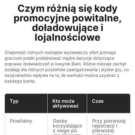
Czym różnią się kody
promocyjne powitalne,
doładowujące i
lojalnościowe
Znajomość różnych rodzajów wyzwalaczy ofert pomaga
graczom polski podejmować mądre decyzje dotyczące
poprawy doświadczeń w kasynie Bwin. Różne rodzaje zachęt
działają dla różnych poziomów zaangażowania i stylów gry, co
bezpośrednio wpływa na to, ile wartości można uzyskać z
każdego konta.
Typ
Kto może
Czas
aktywować
Powitalny
Osoby
Przy pierwszej
korzystające
rejestracji i
z niego po
pierwszej