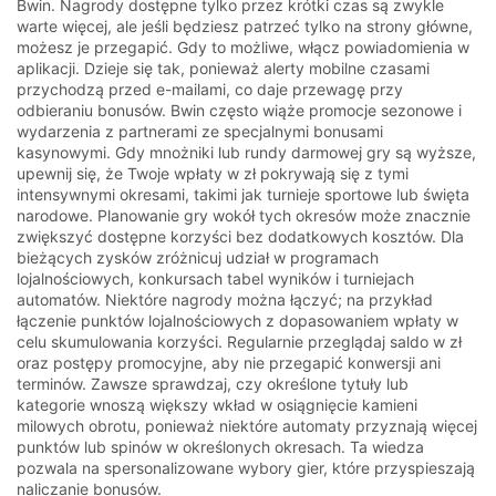
Bwin. Nagrody dostępne tylko przez krótki czas są zwykle
warte więcej, ale jeśli będziesz patrzeć tylko na strony główne,
możesz je przegapić. Gdy to możliwe, włącz powiadomienia w
aplikacji. Dzieje się tak, ponieważ alerty mobilne czasami
przychodzą przed e-mailami, co daje przewagę przy
odbieraniu bonusów. Bwin często wiąże promocje sezonowe i
wydarzenia z partnerami ze specjalnymi bonusami
kasynowymi. Gdy mnożniki lub rundy darmowej gry są wyższe,
upewnij się, że Twoje wpłaty w zł pokrywają się z tymi
intensywnymi okresami, takimi jak turnieje sportowe lub święta
narodowe. Planowanie gry wokół tych okresów może znacznie
zwiększyć dostępne korzyści bez dodatkowych kosztów. Dla
bieżących zysków zróżnicuj udział w programach
lojalnościowych, konkursach tabel wyników i turniejach
automatów. Niektóre nagrody można łączyć; na przykład
łączenie punktów lojalnościowych z dopasowaniem wpłaty w
celu skumulowania korzyści. Regularnie przeglądaj saldo w zł
oraz postępy promocyjne, aby nie przegapić konwersji ani
terminów. Zawsze sprawdzaj, czy określone tytuły lub
kategorie wnoszą większy wkład w osiągnięcie kamieni
milowych obrotu, ponieważ niektóre automaty przyznają więcej
punktów lub spinów w określonych okresach. Ta wiedza
pozwala na spersonalizowane wybory gier, które przyspieszają
naliczanie bonusów.