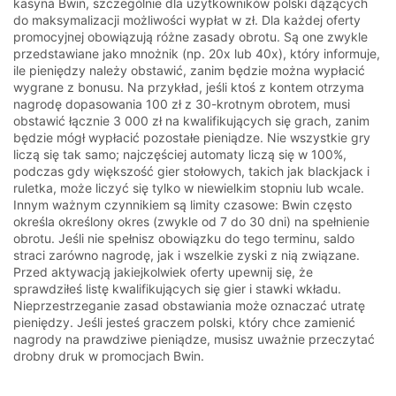
kasyna Bwin, szczególnie dla użytkowników polski dążących
do maksymalizacji możliwości wypłat w zł. Dla każdej oferty
promocyjnej obowiązują różne zasady obrotu. Są one zwykle
przedstawiane jako mnożnik (np. 20x lub 40x), który informuje,
ile pieniędzy należy obstawić, zanim będzie można wypłacić
wygrane z bonusu. Na przykład, jeśli ktoś z kontem otrzyma
nagrodę dopasowania 100 zł z 30-krotnym obrotem, musi
obstawić łącznie 3 000 zł na kwalifikujących się grach, zanim
będzie mógł wypłacić pozostałe pieniądze. Nie wszystkie gry
liczą się tak samo; najczęściej automaty liczą się w 100%,
podczas gdy większość gier stołowych, takich jak blackjack i
ruletka, może liczyć się tylko w niewielkim stopniu lub wcale.
Innym ważnym czynnikiem są limity czasowe: Bwin często
określa określony okres (zwykle od 7 do 30 dni) na spełnienie
obrotu. Jeśli nie spełnisz obowiązku do tego terminu, saldo
straci zarówno nagrodę, jak i wszelkie zyski z nią związane.
Przed aktywacją jakiejkolwiek oferty upewnij się, że
sprawdziłeś listę kwalifikujących się gier i stawki wkładu.
Nieprzestrzeganie zasad obstawiania może oznaczać utratę
pieniędzy. Jeśli jesteś graczem polski, który chce zamienić
nagrody na prawdziwe pieniądze, musisz uważnie przeczytać
drobny druk w promocjach Bwin.