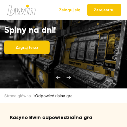
Zaloguj się
Zarejestruj
Spiny na dni!
Zagraj teraz
Strona główna
Odpowiedzialna gra
Kasyno Bwin odpowiedzialna gra