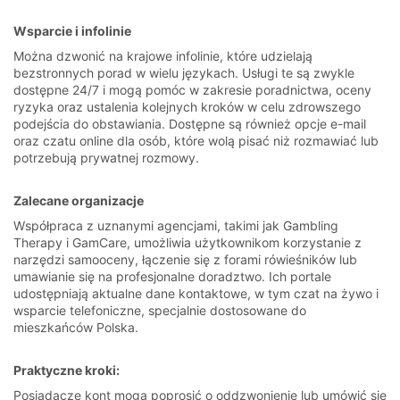
Wsparcie i infolinie
Można dzwonić na krajowe infolinie, które udzielają
bezstronnych porad w wielu językach. Usługi te są zwykle
dostępne 24/7 i mogą pomóc w zakresie poradnictwa, oceny
ryzyka oraz ustalenia kolejnych kroków w celu zdrowszego
podejścia do obstawiania. Dostępne są również opcje e-mail
oraz czatu online dla osób, które wolą pisać niż rozmawiać lub
potrzebują prywatnej rozmowy.
Zalecane organizacje
Współpraca z uznanymi agencjami, takimi jak Gambling
Therapy i GamCare, umożliwia użytkownikom korzystanie z
narzędzi samooceny, łączenie się z forami rówieśników lub
umawianie się na profesjonalne doradztwo. Ich portale
udostępniają aktualne dane kontaktowe, w tym czat na żywo i
wsparcie telefoniczne, specjalnie dostosowane do
mieszkańców Polska.
Praktyczne kroki:
Posiadacze kont mogą poprosić o oddzwonienie lub umówić się