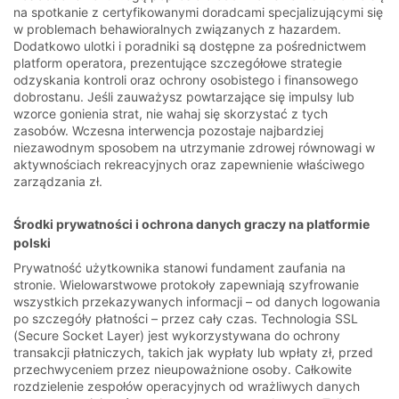
na spotkanie z certyfikowanymi doradcami specjalizującymi się
w problemach behawioralnych związanych z hazardem.
Dodatkowo ulotki i poradniki są dostępne za pośrednictwem
platform operatora, prezentujące szczegółowe strategie
odzyskania kontroli oraz ochrony osobistego i finansowego
dobrostanu. Jeśli zauważysz powtarzające się impulsy lub
wzorce gonienia strat, nie wahaj się skorzystać z tych
zasobów. Wczesna interwencja pozostaje najbardziej
niezawodnym sposobem na utrzymanie zdrowej równowagi w
aktywnościach rekreacyjnych oraz zapewnienie właściwego
zarządzania zł.
Środki prywatności i ochrona danych graczy na platformie
polski
Prywatność użytkownika stanowi fundament zaufania na
stronie. Wielowarstwowe protokoły zapewniają szyfrowanie
wszystkich przekazywanych informacji – od danych logowania
po szczegóły płatności – przez cały czas. Technologia SSL
(Secure Socket Layer) jest wykorzystywana do ochrony
transakcji płatniczych, takich jak wypłaty lub wpłaty zł, przed
przechwyceniem przez nieupoważnione osoby. Całkowite
rozdzielenie zespołów operacyjnych od wrażliwych danych