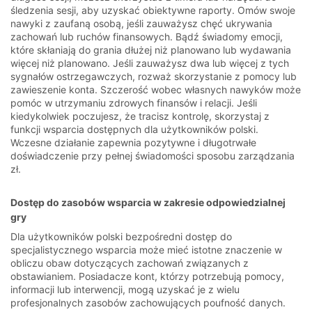
śledzenia sesji, aby uzyskać obiektywne raporty. Omów swoje
nawyki z zaufaną osobą, jeśli zauważysz chęć ukrywania
zachowań lub ruchów finansowych. Bądź świadomy emocji,
które skłaniają do grania dłużej niż planowano lub wydawania
więcej niż planowano. Jeśli zauważysz dwa lub więcej z tych
sygnałów ostrzegawczych, rozważ skorzystanie z pomocy lub
zawieszenie konta. Szczerość wobec własnych nawyków może
pomóc w utrzymaniu zdrowych finansów i relacji. Jeśli
kiedykolwiek poczujesz, że tracisz kontrolę, skorzystaj z
funkcji wsparcia dostępnych dla użytkowników polski.
Wczesne działanie zapewnia pozytywne i długotrwałe
doświadczenie przy pełnej świadomości sposobu zarządzania
zł.
Dostęp do zasobów wsparcia w zakresie odpowiedzialnej
gry
Dla użytkowników polski bezpośredni dostęp do
specjalistycznego wsparcia może mieć istotne znaczenie w
obliczu obaw dotyczących zachowań związanych z
obstawianiem. Posiadacze kont, którzy potrzebują pomocy,
informacji lub interwencji, mogą uzyskać je z wielu
profesjonalnych zasobów zachowujących poufność danych.