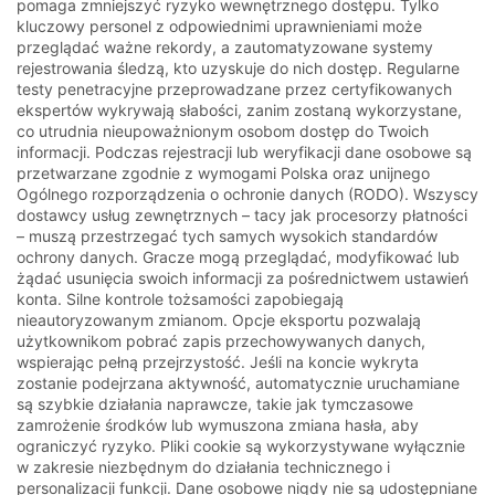
pomaga zmniejszyć ryzyko wewnętrznego dostępu. Tylko
kluczowy personel z odpowiednimi uprawnieniami może
przeglądać ważne rekordy, a zautomatyzowane systemy
rejestrowania śledzą, kto uzyskuje do nich dostęp. Regularne
testy penetracyjne przeprowadzane przez certyfikowanych
ekspertów wykrywają słabości, zanim zostaną wykorzystane,
co utrudnia nieupoważnionym osobom dostęp do Twoich
informacji. Podczas rejestracji lub weryfikacji dane osobowe są
przetwarzane zgodnie z wymogami Polska oraz unijnego
Ogólnego rozporządzenia o ochronie danych (RODO). Wszyscy
dostawcy usług zewnętrznych – tacy jak procesorzy płatności
– muszą przestrzegać tych samych wysokich standardów
ochrony danych. Gracze mogą przeglądać, modyfikować lub
żądać usunięcia swoich informacji za pośrednictwem ustawień
konta. Silne kontrole tożsamości zapobiegają
nieautoryzowanym zmianom. Opcje eksportu pozwalają
użytkownikom pobrać zapis przechowywanych danych,
wspierając pełną przejrzystość. Jeśli na koncie wykryta
zostanie podejrzana aktywność, automatycznie uruchamiane
są szybkie działania naprawcze, takie jak tymczasowe
zamrożenie środków lub wymuszona zmiana hasła, aby
ograniczyć ryzyko. Pliki cookie są wykorzystywane wyłącznie
w zakresie niezbędnym do działania technicznego i
personalizacji funkcji. Dane osobowe nigdy nie są udostępniane