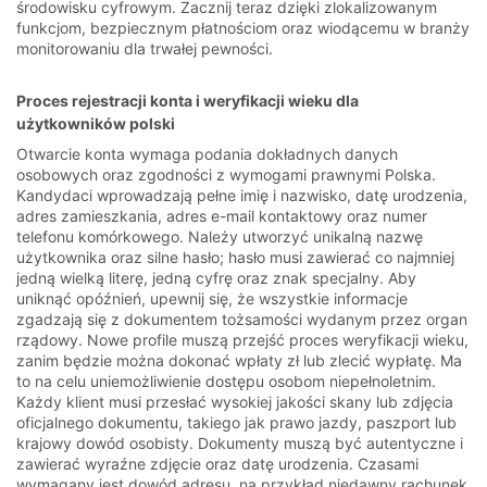
środowisku cyfrowym. Zacznij teraz dzięki zlokalizowanym
funkcjom, bezpiecznym płatnościom oraz wiodącemu w branży
monitorowaniu dla trwałej pewności.
Proces rejestracji konta i weryfikacji wieku dla
użytkowników polski
Otwarcie konta wymaga podania dokładnych danych
osobowych oraz zgodności z wymogami prawnymi Polska.
Kandydaci wprowadzają pełne imię i nazwisko, datę urodzenia,
adres zamieszkania, adres e-mail kontaktowy oraz numer
telefonu komórkowego. Należy utworzyć unikalną nazwę
użytkownika oraz silne hasło; hasło musi zawierać co najmniej
jedną wielką literę, jedną cyfrę oraz znak specjalny. Aby
uniknąć opóźnień, upewnij się, że wszystkie informacje
zgadzają się z dokumentem tożsamości wydanym przez organ
rządowy. Nowe profile muszą przejść proces weryfikacji wieku,
zanim będzie można dokonać wpłaty zł lub zlecić wypłatę. Ma
to na celu uniemożliwienie dostępu osobom niepełnoletnim.
Każdy klient musi przesłać wysokiej jakości skany lub zdjęcia
oficjalnego dokumentu, takiego jak prawo jazdy, paszport lub
krajowy dowód osobisty. Dokumenty muszą być autentyczne i
zawierać wyraźne zdjęcie oraz datę urodzenia. Czasami
wymagany jest dowód adresu, na przykład niedawny rachunek