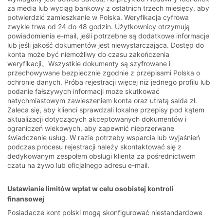
za media lub wyciąg bankowy z ostatnich trzech miesięcy, aby
potwierdzić zamieszkanie w Polska. Weryfikacja cyfrowa
zwykle trwa od 24 do 48 godzin. Użytkownicy otrzymują
powiadomienia e-mail, jeśli potrzebne są dodatkowe informacje
lub jeśli jakość dokumentów jest niewystarczająca. Dostęp do
konta może być niemożliwy do czasu zakończenia
weryfikacji。Wszystkie dokumenty są szyfrowane i
przechowywane bezpiecznie zgodnie z przepisami Polska o
ochronie danych. Próba rejestracji więcej niż jednego profilu lub
podanie fałszywych informacji może skutkować
natychmiastowym zawieszeniem konta oraz utratą salda zł.
Zaleca się, aby klienci sprawdzali lokalne przepisy pod kątem
aktualizacji dotyczących akceptowanych dokumentów i
ograniczeń wiekowych, aby zapewnić nieprzerwane
świadczenie usług. W razie potrzeby wsparcia lub wyjaśnień
podczas procesu rejestracji należy skontaktować się z
dedykowanym zespołem obsługi klienta za pośrednictwem
czatu na żywo lub oficjalnego adresu e-mail.
Ustawianie limitów wpłat w celu osobistej kontroli
finansowej
Posiadacze kont polski mogą skonfigurować niestandardowe