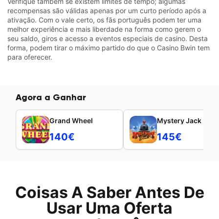
Verifique também se existem limites de tempo; algumas
recompensas são válidas apenas por um curto período após a
ativação. Com o vale certo, os fãs português podem ter uma
melhor experiência e mais liberdade na forma como gerem o
seu saldo, giros e acesso a eventos especiais de casino. Desta
forma, podem tirar o máximo partido do que o Casino Bwin tem
para oferecer.
Agora a Ganhar
Grand Wheel
Mystery Jack
140€
145€
Coisas A Saber Antes De
Usar Uma Oferta