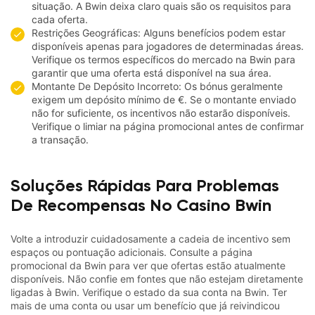
situação. A Bwin deixa claro quais são os requisitos para
cada oferta.
Restrições Geográficas: Alguns benefícios podem estar
disponíveis apenas para jogadores de determinadas áreas.
Verifique os termos específicos do mercado na Bwin para
garantir que uma oferta está disponível na sua área.
Montante De Depósito Incorreto: Os bónus geralmente
exigem um depósito mínimo de €. Se o montante enviado
não for suficiente, os incentivos não estarão disponíveis.
Verifique o limiar na página promocional antes de confirmar
a transação.
Soluções Rápidas Para Problemas
De Recompensas No Casino Bwin
Volte a introduzir cuidadosamente a cadeia de incentivo sem
espaços ou pontuação adicionais. Consulte a página
promocional da Bwin para ver que ofertas estão atualmente
disponíveis. Não confie em fontes que não estejam diretamente
ligadas à Bwin. Verifique o estado da sua conta na Bwin. Ter
mais de uma conta ou usar um benefício que já reivindicou