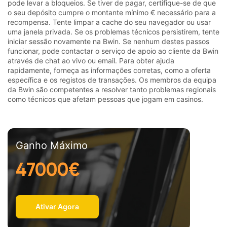
pode levar a bloqueios. Se tiver de pagar, certifique-se de que
o seu depósito cumpre o montante mínimo € necessário para a
recompensa. Tente limpar a cache do seu navegador ou usar
uma janela privada. Se os problemas técnicos persistirem, tente
iniciar sessão novamente na Bwin. Se nenhum destes passos
funcionar, pode contactar o serviço de apoio ao cliente da Bwin
através de chat ao vivo ou email. Para obter ajuda
rapidamente, forneça as informações corretas, como a oferta
específica e os registos de transações. Os membros da equipa
da Bwin são competentes a resolver tanto problemas regionais
como técnicos que afetam pessoas que jogam em casinos.
Ganho Máximo
47000€
Ativar Agora