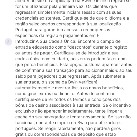
aceder ao site ou à aplicação da Bwin e inicie o registo se
for um utilizador pela primeira vez. Os clientes que
regressam simplesmente iniciam sessão com as suas
credenciais existentes. Certifique-se de que o idioma e a
região selecionados correspondem à sua localização
Portugal para garantir o acesso a recompensas
específicas da região e pagamentos em €.
Introduzir A Sua Cadeia Única: Encontre o campo de
entrada etiquetado como "descontos" durante o registo
ou antes de pagar. Certifique-se de introduzir a sua
cadeia única com cuidado, pois erros podem fazer com
que perca benefícios. Esta opção costuma aparecer antes
de confirmar a sua transação para adicionar mais € ao seu
saldo para jogadores que regressam. Após submeter a
sua entrada, o sistema da Bwin verificará
automaticamente e mostrar-lhe-á os novos benefícios,
como giros extras ou dinheiro. Antes de confirmar,
certifique-se de ler todos os termos e condições dos
bónus de casino associados à sua entrada. Se o incentivo
exclusivo não aparecer imediatamente, tente limpar a
cache do seu navegador e tentar novamente. Se isso não
funcionar, contacte o apoio da Bwin para utilizadores
português. Se reagir rapidamente, não perderá giros
grátis ou correspondências de depósito que estão