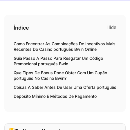
Índice
Hide
Como Encontrar As Combinações De Incentivos Mais
Recentes Do Casino português Bwin Online
Guia Passo A Passo Para Resgatar Um Código
Promocional português Bwin
Que Tipos De Bónus Pode Obter Com Um Cupão
português No Casino Bwin?
Coisas A Saber Antes De Usar Uma Oferta português
Depósito Mínimo E Métodos De Pagamento
Requisitos De Apostas:
Restrições De Jogo:
Limites Máximos De Aposta/Ganho: