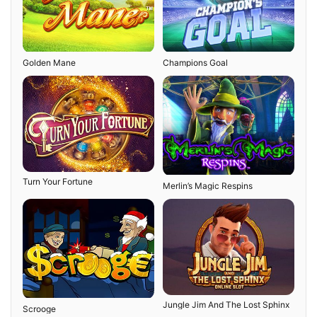
Golden Mane
Champions Goal
Turn Your Fortune
Merlin’s Magic Respins
Jungle Jim And The Lost Sphinx
Scrooge