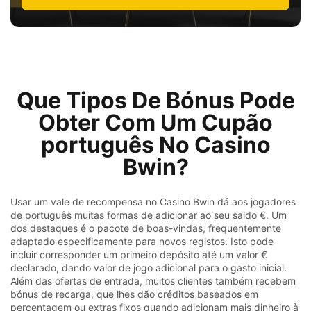
Que Tipos De Bónus Pode
Obter Com Um Cupão
português No Casino
Bwin?
Usar um vale de recompensa no Casino Bwin dá aos jogadores
de português muitas formas de adicionar ao seu saldo €. Um
dos destaques é o pacote de boas-vindas, frequentemente
adaptado especificamente para novos registos. Isto pode
incluir corresponder um primeiro depósito até um valor €
declarado, dando valor de jogo adicional para o gasto inicial.
Além das ofertas de entrada, muitos clientes também recebem
bónus de recarga, que lhes dão créditos baseados em
percentagem ou extras fixos quando adicionam mais dinheiro à