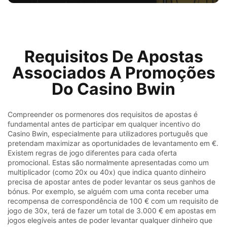
Requisitos De Apostas
Associados A Promoções
Do Casino Bwin
Compreender os pormenores dos requisitos de apostas é
fundamental antes de participar em qualquer incentivo do
Casino Bwin, especialmente para utilizadores português que
pretendam maximizar as oportunidades de levantamento em €.
Existem regras de jogo diferentes para cada oferta
promocional. Estas são normalmente apresentadas como um
multiplicador (como 20x ou 40x) que indica quanto dinheiro
precisa de apostar antes de poder levantar os seus ganhos de
bónus. Por exemplo, se alguém com uma conta receber uma
recompensa de correspondência de 100 € com um requisito de
jogo de 30x, terá de fazer um total de 3.000 € em apostas em
jogos elegíveis antes de poder levantar qualquer dinheiro que