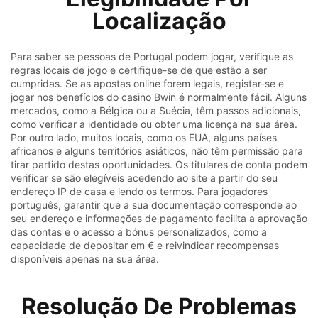
Localização
Para saber se pessoas de Portugal podem jogar, verifique as
regras locais de jogo e certifique-se de que estão a ser
cumpridas. Se as apostas online forem legais, registar-se e
jogar nos benefícios do casino Bwin é normalmente fácil. Alguns
mercados, como a Bélgica ou a Suécia, têm passos adicionais,
como verificar a identidade ou obter uma licença na sua área.
Por outro lado, muitos locais, como os EUA, alguns países
africanos e alguns territórios asiáticos, não têm permissão para
tirar partido destas oportunidades. Os titulares de conta podem
verificar se são elegíveis acedendo ao site a partir do seu
endereço IP de casa e lendo os termos. Para jogadores
português, garantir que a sua documentação corresponde ao
seu endereço e informações de pagamento facilita a aprovação
das contas e o acesso a bónus personalizados, como a
capacidade de depositar em € e reivindicar recompensas
disponíveis apenas na sua área.
Resolução De Problemas