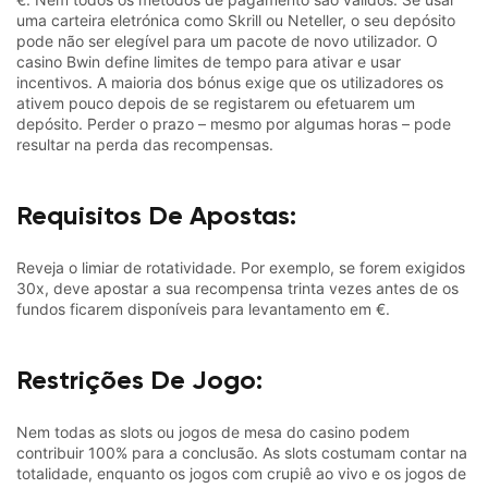
uma carteira eletrónica como Skrill ou Neteller, o seu depósito
pode não ser elegível para um pacote de novo utilizador. O
casino Bwin define limites de tempo para ativar e usar
incentivos. A maioria dos bónus exige que os utilizadores os
ativem pouco depois de se registarem ou efetuarem um
depósito. Perder o prazo – mesmo por algumas horas – pode
resultar na perda das recompensas.
Requisitos De Apostas:
Reveja o limiar de rotatividade. Por exemplo, se forem exigidos
30x, deve apostar a sua recompensa trinta vezes antes de os
fundos ficarem disponíveis para levantamento em €.
Restrições De Jogo:
Nem todas as slots ou jogos de mesa do casino podem
contribuir 100% para a conclusão. As slots costumam contar na
totalidade, enquanto os jogos com crupiê ao vivo e os jogos de