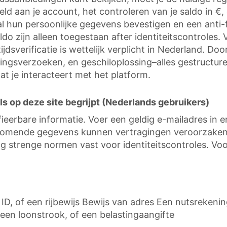
geld aan je account, het controleren van je saldo in
al hun persoonlijke gegevens bevestigen en een anti-
 zijn alleen toegestaan after identiteitscontroles.
dsverificatie is wettelijk verplicht in Nederland. Door
etalingsverzoeken, en geschiloplossing–alles gestructu
t je interacteert met het platform.
ls op deze site begrijpt (Nederlands gebruikers)
ifieerbare informatie. Voer een geldig e-mailadres i
nkomende gegevens kunnen vertragingen veroorzaken 
 strenge normen vast voor identiteitscontroles. Voorda
 ID, of een rijbewijs Bewijs van adres Een nutsrekeni
en loonstrook, of een belastingaangifte