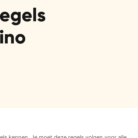
regels
ino
els kennen. Je moet deze regels volgen voor alle