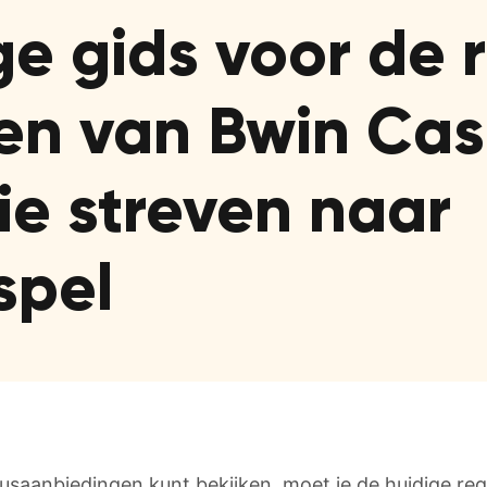
e gids voor de 
ten van Bwin Cas
ie streven naar
spel
usaanbiedingen kunt bekijken, moet je de huidige reg