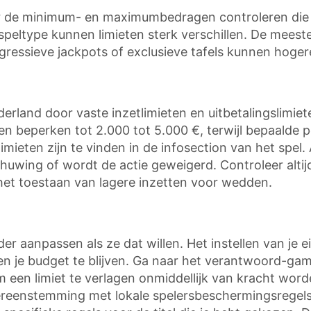
 de minimum- en maximumbedragen controleren die ze 
peltype kunnen limieten sterk verschillen. De meeste
rogressieve jackpots of exclusieve tafels kunnen hog
rland door vaste inzetlimieten en uitbetalingslimieten
en beperken tot 2.000 tot 5.000 €, terwijl bepaalde p
ieten zijn te vinden in de infosection van het spel. 
schuwing of wordt de actie geweigerd. Controleer alti
 het toestaan van lagere inzetten voor wedden.
r aanpassen als ze dat willen. Het instellen van je ei
en je budget te blijven. Ga naar het verantwoord-gam
 een limiet te verlagen onmiddellijk van kracht wor
reenstemming met lokale spelersbeschermingsregels. 