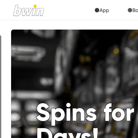
App
B
Spins for
Days!