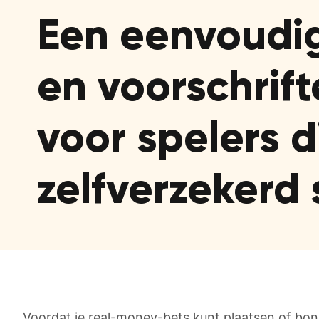
Een eenvoudig
en voorschrif
voor spelers d
zelfverzekerd 
Voordat je real-money-bets kunt plaatsen of bon