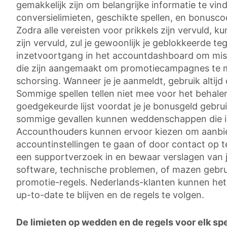
gemakkelijk zijn om belangrijke informatie te vi
conversielimieten, geschikte spellen, en bonuscod
Zodra alle vereisten voor prikkels zijn vervuld,
zijn vervuld, zul je gewoonlijk je geblokkeerde te
inzetvoortgang in het accountdashboard om misv
die zijn aangemaakt om promotiecampagnes te m
schorsing. Wanneer je je aanmeldt, gebruik altijd 
Sommige spellen tellen niet mee voor het behalen
goedgekeurde lijst voordat je je bonusgeld gebrui
sommige gevallen kunnen weddenschappen die in 
Accounthouders kunnen ervoor kiezen om aanbiedi
accountinstellingen te gaan of door contact op 
een supportverzoek in en bewaar verslagen van je
software, technische problemen, of mazen gebruik
promotie-regels. Nederlands-klanten kunnen het 
up-to-date te blijven en de regels te volgen.
De limieten op wedden en de regels voor elk sp