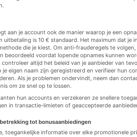
n.
egt aan je account ook de manier waarop je een opna
 uitbetaling is 10 € standaard. Het maximum dat je 
thode die je kiest. Om anti-frauderegels te volgen, 
n beoordeeld voordat lopende opnames kunnen worde
ntroleer altijd het beleid van je aanbieder van tevore
je eigen naam zijn geregistreerd en verifieer hun comp
anderen. Als je problemen ondervindt, neem dan conta
nis om ze snel op te lossen.
lanten hun accounts en verzekeren ze snellere toegan
gen in transactie-limieten of geaccepteerde aanbiede
betrekking tot bonusaanbiedingen
e, toegankelijke informatie over elke promotionele p