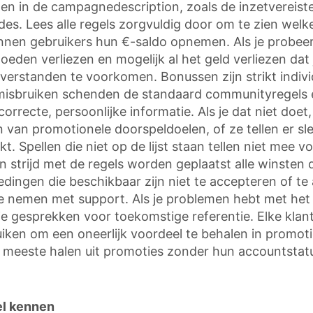
nden in de campagnedescription, zoals de inzetvereis
es. Lees alle regels zorgvuldig door om te zien welke 
 kunnen gebruikers hun €-saldo opnemen. Als je probe
goeden verliezen en mogelijk al het geld verliezen dat
erstanden te voorkomen. Bonussen zijn strikt indiv
isbruiken schenden de standaard communityregels e
correcte, persoonlijke informatie. Als je dat niet doe
 van promotionele doorspeldoelen, of ze tellen er sle
kt. Spellen die niet op de lijst staan tellen niet mee
strijd met de regels worden geplaatst alle winsten
ngen die beschikbaar zijn niet te accepteren of te a
te nemen met support. Als je problemen hebt met het 
 gesprekken voor toekomstige referentie. Elke klant 
en om een oneerlijk voordeel te behalen in promoties.
meeste halen uit promoties zonder hun accountstatu
el kennen