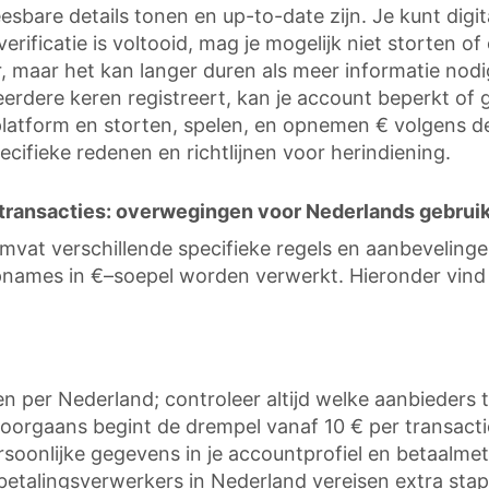
sbare details tonen en up-to-date zijn. Je kunt digi
verificatie is voltooid, mag je mogelijk niet storten 
 maar het kan langer duren als meer informatie nodig
eerdere keren registreert, kan je account beperkt of g
platform en storten, spelen, en opnemen € volgens d
ifieke redenen en richtlijnen voor herindiening.
 transacties: overwegingen voor Nederlands gebrui
vat verschillende specifieke regels en aanbevelingen
pnames in €–soepel worden verwerkt. Hieronder vind 
per Nederland; controleer altijd welke aanbieders tr
Doorgaans begint de drempel vanaf 10 € per transacti
ersoonlijke gegevens in je accountprofiel en betaal
talingsverwerkers in Nederland vereisen extra stappe