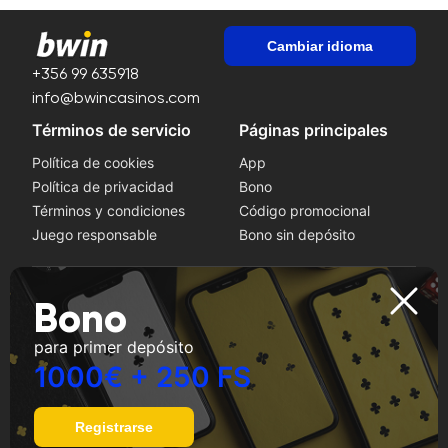
Cambiar idioma
+356 99 635918
info@bwincasinos.com
Términos de servicio
Páginas principales
Política de cookies
App
Política de privacidad
Bono
Términos y condiciones
Código promocional
Juego responsable
Bono sin depósito
Juega a lo seguro
Bono
Si nota síntomas de adicción al juego, busque ayuda de
para primer depósito
un profesional. Este sitio web está destinado a usuarios de
18 años o más.
1000€ + 250 FS
Registrarse