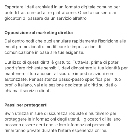
Esportare i dati archiviati in un formato digitale comune per
poterli trasferire ad altre piattaforme. Questo consente ai
giocatori di passare da un servizio all'altro.
Opposizione al marketing diretto:
Dal centro notifiche puoi annullare rapidamente l'iscrizione alle
email promozionali o modificare le impostazioni di
comunicazione in base alle tue esigenze.
L'utilizzo di questi diritti è gratuito. Tuttavia, prima di poter
soddisfare richieste sensibili, devi dimostrare la tua identità per
mantenere il tuo account al sicuro e impedire azioni non
autorizzate. Per assistenza passo-passo specifica per il tuo
profilo italiano, vai alla sezione dedicata ai diritti sui dati o
chiama il servizio clienti.
Passi per proteggerti
Bwin utilizza misure di sicurezza robuste e multilivello per
proteggere le informazioni degli utenti. I giocatori di italiano
possono essere certi che le loro informazioni personali
rimarranno private durante l'intera esperienza online.