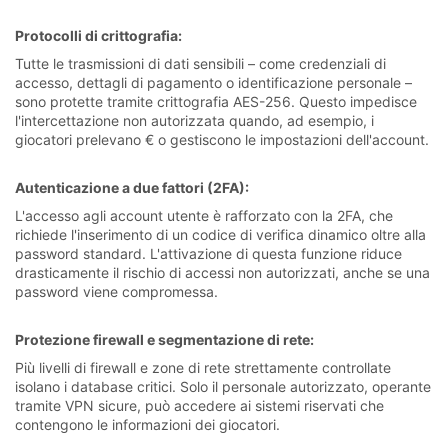
Protocolli di crittografia:
Tutte le trasmissioni di dati sensibili – come credenziali di
accesso, dettagli di pagamento o identificazione personale –
sono protette tramite crittografia AES-256. Questo impedisce
l'intercettazione non autorizzata quando, ad esempio, i
giocatori prelevano € o gestiscono le impostazioni dell'account.
Autenticazione a due fattori (2FA):
L'accesso agli account utente è rafforzato con la 2FA, che
richiede l'inserimento di un codice di verifica dinamico oltre alla
password standard. L'attivazione di questa funzione riduce
drasticamente il rischio di accessi non autorizzati, anche se una
password viene compromessa.
Protezione firewall e segmentazione di rete:
Più livelli di firewall e zone di rete strettamente controllate
isolano i database critici. Solo il personale autorizzato, operante
tramite VPN sicure, può accedere ai sistemi riservati che
contengono le informazioni dei giocatori.