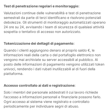
Test di penetrazione regolari e monitoraggio:
Valutazioni continue delle vulnerabilità e test di penetrazione
semestrali da parte di terzi identificano e risolvono potenziali
debolezze. Gli strumenti di monitoraggio automatizzati operano
24 ore su 24, avvisando i team di sicurezza di qualsiasi attività
sospetta o tentativo di accesso non autorizzato.
Tokenizzazione dei dettagli di pagamento:
Quando i clienti aggiungono denaro al proprio saldo €, le
informazioni reali della carta o del portafoglio elettronico non
vengono mai archiviate su server accessibili al pubblico. Al
posto delle informazioni di pagamento vengono utilizzati token
univoci, rendendo i dati rubati inutilizzabili al di fuori della
piattaforma.
Accesso controllato ai dati e registrazione:
Solo i membri del personale addestrati il cui lavoro richiede
l'accesso a informazioni personali e finanziarie possono farlo.
Ogni accesso al sistema viene registrato e controllato
periodicamente per individuare segni di abuso.