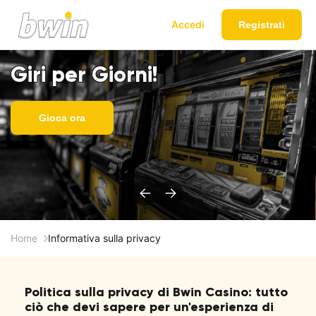
Accedi
Registrati
Giri per Giorni!
Gioca ora
Home
Informativa sulla privacy
Politica sulla privacy di Bwin Casino: tutto
ciò che devi sapere per un'esperienza di